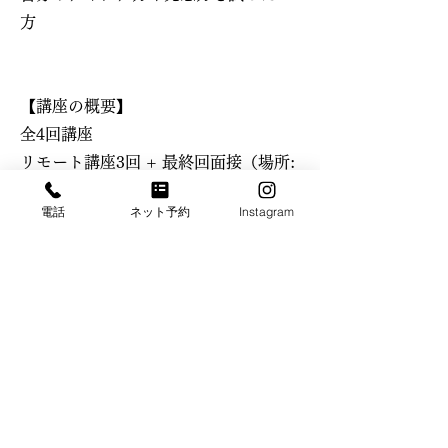
方
【講座の概要】
全4回講座
リモート講座3回 + 最終回面接（場所:
三原庭園）
電話
ネット予約
Instagram
①11月6日(水)18:00〜 リモート
②11月13日(水)18:00〜 リモート
③11月27日(水)18:00〜 リモート
④12月21日(土)15時頃〜 三原庭園に
て対面面談
最小催行人数: 10名
オンライン環境が整っていれば、全国
どこからでも受講可能です。​