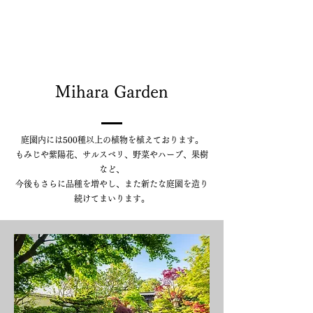
Mihara Garden
庭園内には500種以上の植物を植えております。
もみじや紫陽花、サルスベリ、野菜やハーブ、果樹
など、
​今後もさらに品種を増やし、また新たな庭園を造り
続けてまいります。