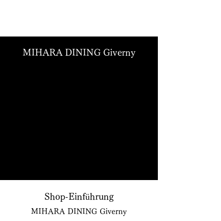
MIHARA DINING Giverny
Giverny bedeutet auf Französisch
„Blumenladen“. Ein lohnendes Mittagessen
mit Familie und Freunden in einem von
Blumen umgebenen Restaurant,
Genießen Sie ein luxuriöses Abendessen mit
Ihren Liebsten in einem von Blumen
umgebenen Restaurant und erleben Sie die
schönsten Momente, die Mihara Garden zu
bieten hat.
Shop-Einführung
MIHARA DINING Giverny