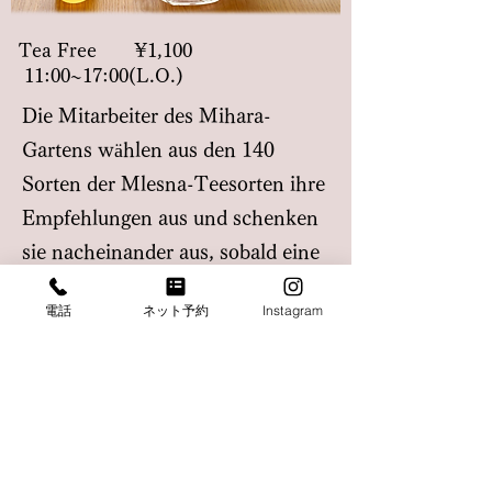
​Tea Free ¥1,100
11:00~17:00(L.O.)
Die Mitarbeiter des Mihara-
Gartens wählen aus den 140
Sorten der Mlesna-Teesorten ihre
Empfehlungen aus und schenken
sie nacheinander aus, sobald eine
Tasse verfügbar ist.
電話
ネット予約
Instagram
Suchen Sie sich Ihren Favoriten
aus, während Sie den Blick auf
den Garten und das Mihara
genießen, und er passt perfekt
zum MIHARA Canulé!