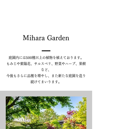
Mihara Garden
庭園内には500種以上の植物を植えております。
もみじや紫陽花、サルスベリ、野菜やハーブ、果樹
など、
​今後もさらに品種を増やし、また新たな庭園を造り
続けてまいります。